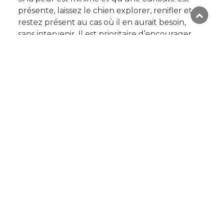
présente, laissez le chien explorer, renifler et
restez présent au cas où il en aurait besoin,
sans intervenir. Il est prioritaire d’encourager
l’autonomie et la curiosité du chien. Si vous
tenez le chien en laisse, il est important de la
tenir relâchée afin de lui transmettre un
message de confiance. Si la situation le
permet, laissez la laisse rattachée au collier ou
au harnais traîner librement au sol. Tout en
permettant une certaine liberté au chien et
l’expression adéquate de sa communication,
vous aurez une plus grande facilité
d’intervenir au besoin en prenant la laisse.
L’entraînement
Pour un entraînement efficace et bien